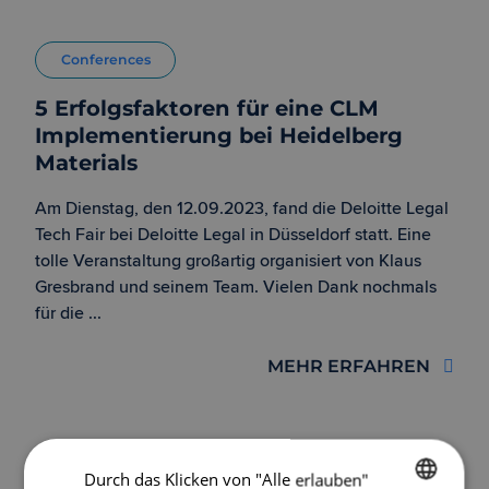
Conferences
5 Erfolgsfaktoren für eine CLM
Implementierung bei Heidelberg
Materials
Am Dienstag, den 12.09.2023, fand die Deloitte Legal
Tech Fair bei Deloitte Legal in Düsseldorf statt. Eine
tolle Veranstaltung großartig organisiert von Klaus
Gresbrand und seinem Team. Vielen Dank nochmals
für die ...
MEHR ERFAHREN
Durch das Klicken von "Alle erlauben"