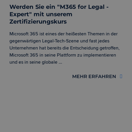
sich um eine
Werden Sie ein "M365 for Legal -
generierte Z
und Weise, w
Expert" mit unserem
verwendet w
die Site spez
Zertifizierungskurs
Google
gutes Beispi
Privacy Policy
die Beibeha
Anmeldestat
Microsoft 365 ist eines der heißesten Themen in der
Benutzer zw
Seiten.
gegenwärtigen Legal-Tech-Szene und fast jedes
Unternehmen hat bereits die Entscheidung getroffen,
CookieScriptConsent
1
Dieses Cook
CookieScript
Monat
Cookie-Scri
www.ledox365.de
Microsoft 365 in seine Plattform zu implementieren
verwendet, 
Einwilligun
und es in seine globale ...
für Besuche
speichern. 
Banner von 
MEHR ERFAHREN
Script.com 
ordnungsg
funktioniere
Provider /
Name
Ablauf
Beschreibung
Domain
_ga_BB4VTRELG6
.ledox365.de
1 Jahr
Dieses Cookie