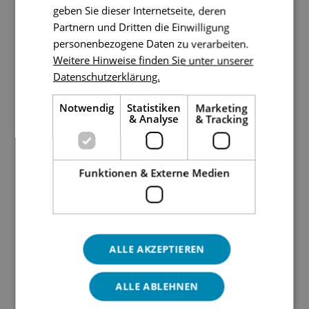
geben Sie dieser Internetseite, deren
GERMAN
Partnern und Dritten die Einwilligung
personenbezogene Daten zu verarbeiten.
ENGLISH
Weitere Hinweise finden Sie unter unserer
Datenschutzerklärung.
Notwendig
Statistiken
Marketing
& Analyse
& Tracking
Corporate
Funktionen & Externe Medien
Legal Tech Power: Dr. Sven von
Alemann neuer Head of Legal Tech
und General Counsel
ALLE AKZEPTIEREN
Join freut sich, mit Dr. Sven von Alemann einen
erfahrenen Inhouse-Juristen und Legal Tech-
ALLE ABLEHNEN
Unternehmer als Head of Legal Tech und General